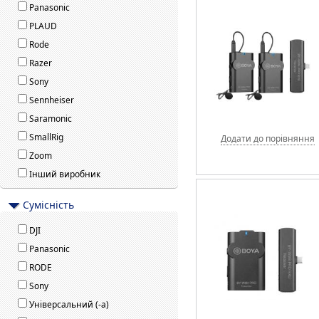
Panasonic
PLAUD
Rode
Razer
Sony
Sennheiser
Saramonic
SmallRig
Додати до порівняння
Zoom
Інший виробник
Сумісність
DJI
Panasonic
RODE
Sony
Універсальний (-а)