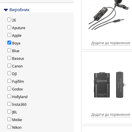
Виробник
2E
Aputure
Apple
Додати до порівняння
Boya
Blue
Baseus
Canon
DJI
Fujifilm
Godox
Hollyland
Insta360
JBL
Додати до порівняння
Meike
Nikon