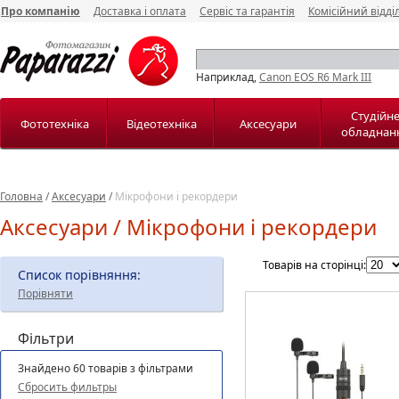
Про компанію
Доставка і оплата
Сервіс та гарантія
Комісійний відді
Наприклад,
Canon EOS R6 Mark III
Студійн
Фототехніка
Відеотехніка
Аксесуари
обладнан
Головна
/
Аксесуари
/
Мікрофони і рекордери
Аксесуари / Мікрофони і рекордери
Товарів на сторінці:
Список порівняння:
Порівняти
Фільтри
Знайдено 60 товарів з фільтрами
Сбросить фильтры