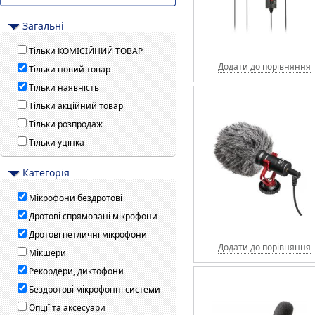
Загальні
Тільки КОМІСІЙНИЙ ТОВАР
Додати до порівняння
Тільки новий товар
Тільки наявність
Тільки акційний товар
Тільки розпродаж
Тільки уцінка
Категорія
Мікрофони бездротові
Дротові спрямовані мікрофони
Дротові петличні мікрофони
Додати до порівняння
Мікшери
Рекордери, диктофони
Бездротові мікрофонні системи
Опції та аксесуари