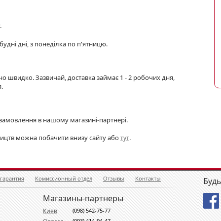
.
будні дні, з понеділка по п'ятницю.
швидко. Зазвичай, доставка займає 1 - 2 робочих дня,
.
замовлення в нашому магазині-партнері.
ництв можна побачити внизу сайту або
.
тут
 гарантия
Комиссионный отдел
Отзывы
Контакты
Будь
Магазины-партнеры
Киев
(098) 542-75-77
(093) 414-94-47