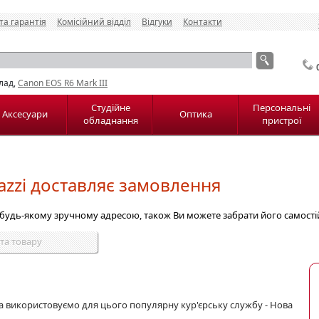
та гарантія
Комісійний відділ
Відгуки
Контакти
лад,
Canon EOS R6 Mark III
Студійне
Персональні
Аксесуари
Оптика
обладнання
пристрої
azzi доставляє замовлення
 будь-якому зручному адресою, також Ви можете забрати його самості
та товару
а використовуємо для цього популярну кур'єрську службу - Нова