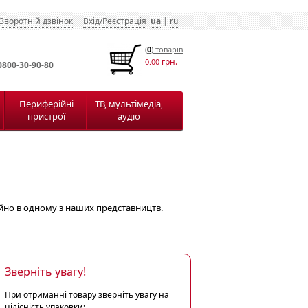
Зворотній дзвінок
Вхід
/
Реєстрація
ua
|
ru
(
0
) товарiв
грн.
0.00
0800-30-90-80
Периферійні
ТВ, мультімедіа,
пристрої
аудіо
йно в одному з наших представництв.
Зверніть увагу!
При отриманні товару зверніть увагу на
цілісність упаковки: