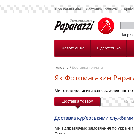
Про компанію
Доставка і оплата
Сервіс 
Наприк
Фототехніка
Відеотехніка
Головна
/
Доставка і оплата
Як Фотомагазин Papar
Ми готові доставити ваше замовлення по
Доставка товару
Опла
Доставка кур'єрськими службами
Ми відправляємо замовлення по Україні т
Пошта.