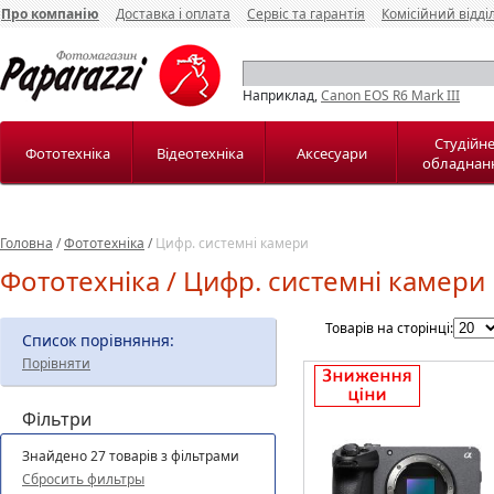
Про компанію
Доставка і оплата
Сервіс та гарантія
Комісійний відді
Наприклад,
Canon EOS R6 Mark III
Студійн
Фототехніка
Відеотехніка
Аксесуари
обладнан
Головна
/
Фототехніка
/
Цифр. системні камери
Фототехніка / Цифр. системні камери
Товарів на сторінці:
Список порівняння:
Порівняти
Фільтри
Знайдено 27 товарів з фільтрами
Сбросить фильтры