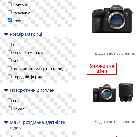
Olympus
Panasonic
Sony
Розмір матриці
1 "
4/3 "(17.3 x 13 мм)
Додати до порівняння
APS-C
Вузький формат (Full Frame)
Середній формат
Поворотний дисплей
Так
Немає
Додати до порівняння
Макс. роздільна здатність
відео