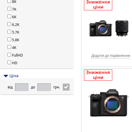
8K
7K
6K
6.2K
5.7K
5.8K
4K
FullHD
Додати до порівняння
HD
Цiна
від
до
грн.