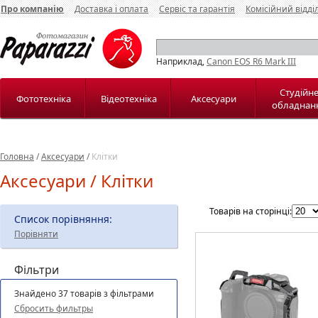
Про компанію
Доставка і оплата
Сервіс та гарантія
Комісійний відді
Наприклад,
Canon EOS R6 Mark III
Студійн
Фототехніка
Відеотехніка
Аксесуари
обладнан
Головна
/
Аксесуари
/
Клітки
Аксесуари / Клітки
Товарів на сторінці:
Список порівняння:
Порівняти
Фільтри
Знайдено 37 товарів з фільтрами
Сбросить фильтры