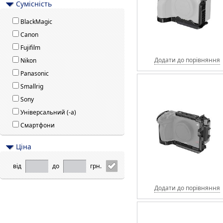
Сумісність
BlackMagic
Canon
Fujifilm
Додати до порівняння
Nikon
Panasonic
Smallrig
Sony
Універсальний (-а)
Смартфони
Цiна
від
до
грн.
Додати до порівняння