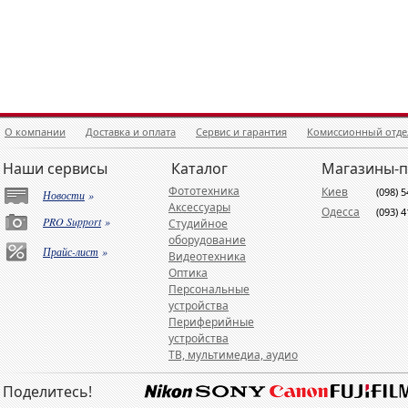
О компании
Доставка и оплата
Сервис и гарантия
Комиссионный отде
Наши сервисы
Каталог
Магазины-
Фототехника
Киев
(098) 
Новости
»
Аксессуары
Одесса
(093) 
PRO Support
»
Студийное
оборудование
Прайс-лист
»
Видеотехника
Оптика
Персональные
устройства
Периферийные
устройства
ТВ, мультимедиа, аудио
Поделитесь!