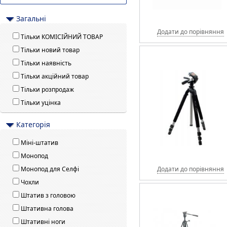
Загальні
Додати до порівняння
Тільки КОМІСІЙНИЙ ТОВАР
Тільки новий товар
Тільки наявність
Тільки акційний товар
Тільки розпродаж
Тільки уцінка
Категорія
Міні-штатив
Монопод
Монопод для Селфі
Додати до порівняння
Чохли
Штатив з головою
Штативна голова
Штативні ноги