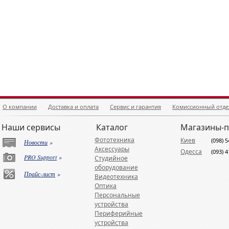
О компании
Доставка и оплата
Сервис и гарантия
Комиссионный отде
Наши сервисы
Каталог
Магазины-
Фототехника
Киев
(098) 
Новости
»
Аксессуары
Одесса
(093) 
PRO Support
»
Студийное
оборудование
Прайс-лист
»
Видеотехника
Оптика
Персональные
устройства
Периферийные
устройства