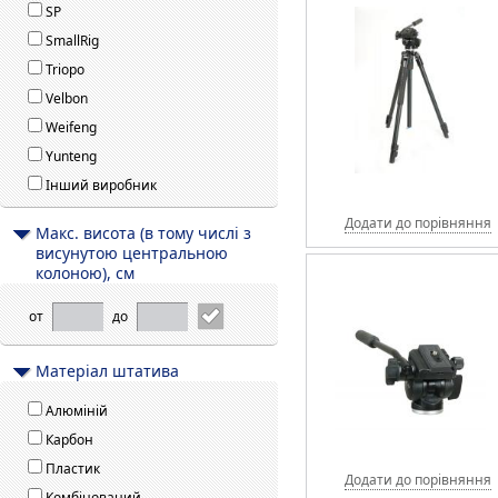
SP
SmallRig
Triopo
Velbon
Weifeng
Yunteng
Інший виробник
Додати до порівняння
Макс. висота (в тому числі з
висунутою центральною
колоною), см
от
до
Матеріал штатива
Алюміній
Карбон
Пластик
Додати до порівняння
Комбінований