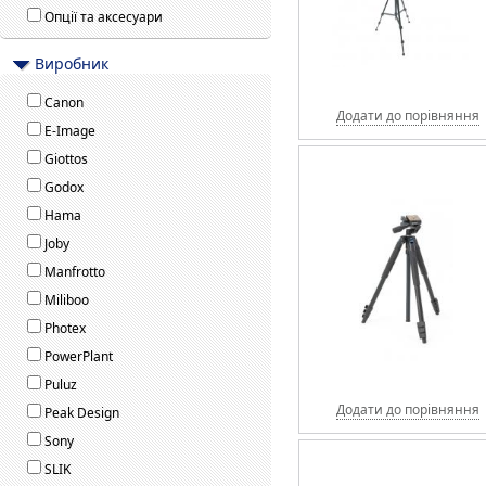
Опції та аксесуари
Виробник
Canon
Додати до порівняння
E-Image
Giottos
Godox
Hama
Joby
Manfrotto
Miliboo
Photex
PowerPlant
Puluz
Додати до порівняння
Peak Design
Sony
SLIK