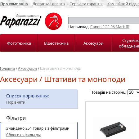
Про компанію
Доставка і оплата
Сервіс та гарантія
Комісійний відді
Наприклад,
Canon EOS R6 Mark III
Студійн
Фототехніка
Відеотехніка
Аксесуари
обладнан
Головна
/
Аксесуари
/
Штативи та моноподи
Аксесуари / Штативи та моноподи
Товарів на сторінці:
Список порівняння:
Порівняти
Фільтри
Знайдено 251 товарів з фільтрами
Сбросить фильтры