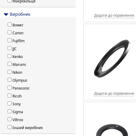
Макрокільця
Виробник
Додати до порівняння
Bower
Canon
Fujifilm
JJC
Kenko
Marumi
Nikon
Olympus
Panasonic
Додати до порівняння
Ricoh
Sony
Sigma
Viltrox
Інший виробник