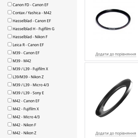
Canon FD - Canon EF
Contax / Yashica - M42
Hasselblad - Canon EF
Hasselblad H - Fujifilm G
Hasselblad - Nikon F
Leica R - Canon EF
M39 - Canon EF
Додати до порівняння
M39 - M42
M39 / L39 - Fujifilm X
L39/M39 - Nikon Z
M39 / L39 - Micro 4/3
M39 / L39 - Sony E
M42 - Canon EF
M42 - Fujifilm X
M42 - Micro 4/3
M42 - Nikon F
M42 - Nikon Z
Додати до порівняння