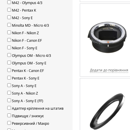
M42 - Olympus 4/3
M42 - Pentax K
M42 - Sony E
Minolta MD - Micro 4/3
Nikon F - Nikon Z
Nikon F - Canon EF
Nikon F - Sony E
Olympus OM - Micro 4/3
Olympus OM - Sony E
Додати до порівняння
Pentax K - Canon EF
Pentax K - Sony E
Sony A - Sony E
Sony A - Nikon Z
Sony A - Sony E (FF)
Адаптер кріплення на штатив
Підвищує / знижує
Реверсивний / Макро