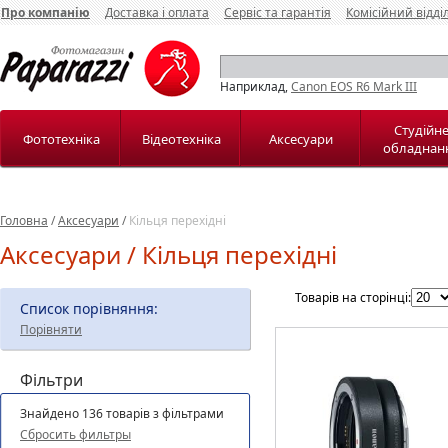
Про компанію
Доставка і оплата
Сервіс та гарантія
Комісійний відді
Наприклад,
Canon EOS R6 Mark III
Студійн
Фототехніка
Відеотехніка
Аксесуари
обладнан
Головна
/
Аксесуари
/
Кільця перехідні
Аксесуари / Кільця перехідні
Товарів на сторінці:
Список порівняння:
Порівняти
Фільтри
Знайдено 136 товарів з фільтрами
Сбросить фильтры