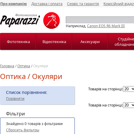
Про компанію
Доставка і оплата
Сервіс та гарантія
Комісійний відді
Наприклад,
Canon EOS R6 Mark III
Студійн
Фототехніка
Відеотехніка
Аксесуари
обладнан
Головна
/
Оптика
/
Окуляри
Оптика / Окуляри
Товарів на сторінці:
Список порівняння:
Порівняти
Товарів на сторінці:
Фільтри
Знайдено 0 товарів з фільтрами
Сбросить фильтры