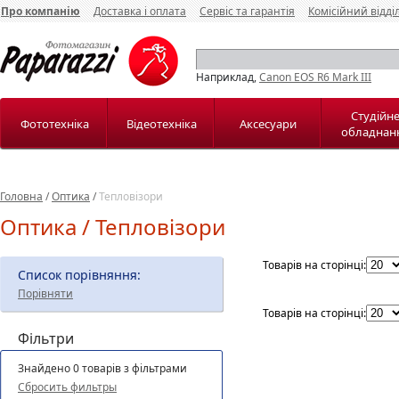
Про компанію
Доставка і оплата
Сервіс та гарантія
Комісійний відді
Наприклад,
Canon EOS R6 Mark III
Студійн
Фототехніка
Відеотехніка
Аксесуари
обладнан
Головна
/
Оптика
/
Тепловізори
Оптика / Тепловізори
Товарів на сторінці:
Список порівняння:
Порівняти
Товарів на сторінці:
Фільтри
Знайдено 0 товарів з фільтрами
Сбросить фильтры