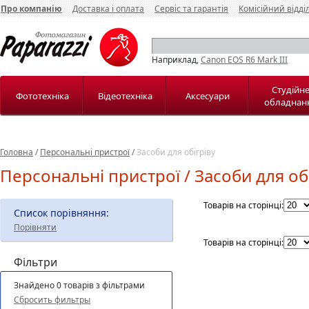
Про компанію
Доставка і оплата
Сервіс та гарантія
Комісійний відді
Наприклад,
Canon EOS R6 Mark III
Студійн
Фототехніка
Відеотехніка
Аксесуари
обладнан
Головна
/
Персональні пристрої
/
Засоби для обігріву
Персональні пристрої / Засоби для об
Товарів на сторінці:
Список порівняння:
Порівняти
Товарів на сторінці:
Фільтри
Знайдено 0 товарів з фільтрами
Сбросить фильтры