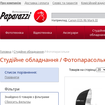
Про компанію
Доставка і оплата
Сервіс та гарантія
Комісійний відді
Наприклад,
Canon EOS R6 Mark III
Студійн
Фототехніка
Відеотехніка
Аксесуари
обладнан
Головна
/
Студійне обладнання
/
Фотопарасольки
Студійне обладнання / Фотопарасоль
Товарів на сторінці:
Список порівняння:
Порівняти
Фільтри
Знайдено 6 товарів з фільтрами
Сбросить фильтры