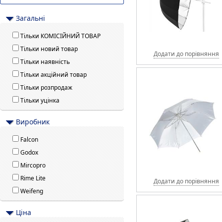
Загальні
Тільки КОМІСІЙНИЙ ТОВАР
Тільки новий товар
Додати до порівняння
Тільки наявність
Тільки акційний товар
Тільки розпродаж
Тільки уцінка
Виробник
Falcon
Godox
Mircopro
Rime Lite
Додати до порівняння
Weifeng
Цiна