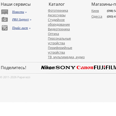
Наши сервисы
Каталог
Магазины-
Фототехника
Киев
(098) 
Новости
»
Аксессуары
Одесса
(093) 
PRO Support
»
Студийное
оборудование
Прайс-лист
»
Видеотехника
Оптика
Персональные
устройства
Периферийные
устройства
ТВ, мультимедиа, аудио
Поделитесь!
© 2011-2026 Paparazzi