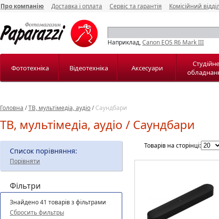
Про компанію
Доставка і оплата
Сервіс та гарантія
Комісійний відді
Наприклад,
Canon EOS R6 Mark III
Студійн
Фототехніка
Відеотехніка
Аксесуари
обладнан
Головна
/
ТВ, мультімедіа, аудіо
/
Саундбари
ТВ, мультімедіа, аудіо / Саундбари
Товарів на сторінці:
Список порівняння:
Порівняти
Фільтри
Знайдено 41 товарів з фільтрами
Сбросить фильтры