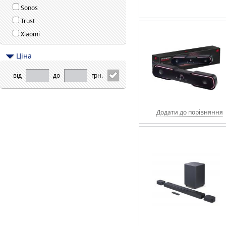
Sonos
Trust
Xiaomi
Цiна
від
до
грн.
Додати до порівняння