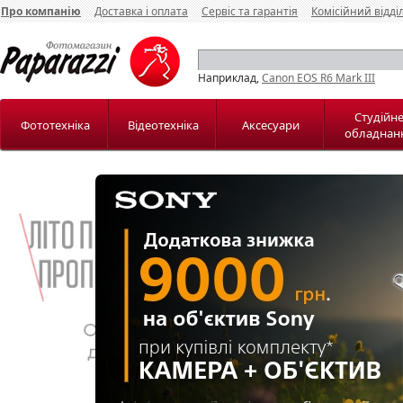
Про компанію
Доставка і оплата
Сервіс та гарантія
Комісійний відді
Наприклад,
Canon EOS R6 Mark III
Студійн
Фототехніка
Відеотехніка
Аксесуари
обладнан