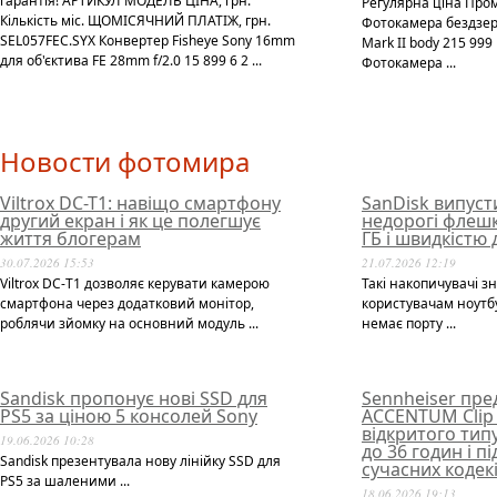
гарантія! АРТИКУЛ МОДЕЛЬ ЦІНА, грн.
Регулярна ціна Про
Кількість міс. ЩОМІСЯЧНИЙ ПЛАТІЖ, грн.
Фотокамера бездзер
SEL057FEC.SYX Конвертер Fisheye Sony 16mm
Mark II body 215 99
для об'єктива FE 28mm f/2.0 15 899 6 2 ...
Фотокамера ...
Новости фотомира
Viltrox DC-T1: навіщо смартфону
SanDisk випуст
другий екран і як це полегшує
недорогі флешк
життя блогерам
ГБ і швидкістю 
30.07.2026 15:53
21.07.2026 12:19
Viltrox DC-T1 дозволяє керувати камерою
Такі накопичувачі з
смартфона через додатковий монітор,
користувачам ноутбук
роблячи зйомку на основний модуль ...
немає порту ...
Sandisk пропонує нові SSD для
Sennheiser пре
PS5 за ціною 5 консолей Sony
ACCENTUM Clip
відкритого тип
19.06.2026 10:28
до 36 годин і 
Sandisk презентувала нову лінійку SSD для
сучасних кодек
PS5 за шаленими ...
18.06.2026 19:13