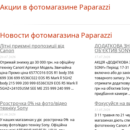
Акции в фотомагазине Paparazzi
Новости фотомагазина Paparazzi
Літні приємні пропозиції від
ДОДАТКОВА ЗН
Canon
ОБ'ЄКТИВ SON
20.07.2026
17.07.2026
Отримай знижку до 30 000 грн. на офіційну
АКЦІЯ «ДОДАТКОВА 
техніку Canon! Артикул Модель Звичайна
SONY» Період: 17-31
ціна Промо ціна 6577C016 EOS R1 body 356
включно або до зак
699 336 699 6536C022 EOS R5 Mark ll 5GHZ
товарного запасу. У
body 215 999 200 999 6536C029 EOS R5 Mark ll
отримати додаткову 
5GHZ+24105USM SEE ME 255 999 240 999 ...
грн на об'єктив Son
придбання камери ..
Розстрочка 0% на фото/відео
Фокусуйся на в
техніку Sony
11.05.2026
01.06.2026
З 11 травня по 21 ч
У наших магазинах у діє розстрочка 0% на
магазинах діють спе
нову фото/відео техніку Sony. Офіційна
фототехніку Canon: