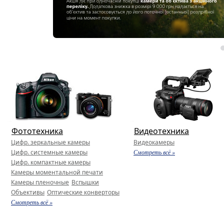
Фототехника
Видеотехника
Цифр. зеркальные камеры
Видеокамеры
Цифр. системные камеры
Смотреть всё »
Цифр. компактные камеры
Камеры моментальной печати
Камеры пленочные
Вспышки
Объективы
Оптические конверторы
Смотреть всё »